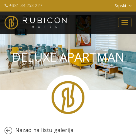
+381 34 253 227
Srpski
Toggl
navig
DELUXE APARTMAN
Nazad na listu galerija